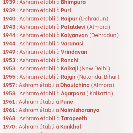
1939
: Ashram établi à
Bhimpura
1939
: Ashram établi à
Puri
1940
: Ashram établi à
Raipur
(Dehradun)
1943
: Ashram établi à
Pataldevi
(Almora)
1944
: Ashram établi à
Kalyanvan
(Dehradun)
1944
: Ashram établi à
Varanasi
1949
: Ashram établi à
Vrindavan
1953
: Ashram établi à
Ranchi
1953
: Ashram établi à
Kalkaji
(New Delhi)
1955
: Ashram établi à
Rajgir
(Nalanda, Bihar)
1957
: Ashram établi à
Dhaulchina
(Almora)
1958
: Ashram établi à
Agarpara
( Kalkatta)
1961
: Ashram établi à
Pune
1961
: Ashram établi à
Naimisharanya
1968
: Ashram établi à
Tarapeeth
1970
: Ashram établi à
Kankhal