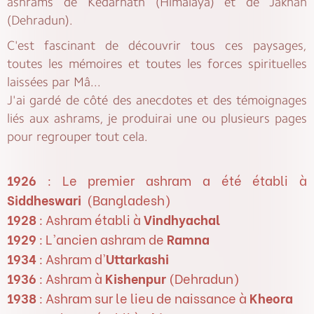
ashrams de Kedarnath (Himalaya) et de Jakhan
(Dehradun).
C'est fascinant de découvrir tous ces paysages,
toutes les mémoires et toutes les forces spirituelles
laissées par Mâ...
J'ai gardé de côté des anecdotes et des témoignages
liés aux ashrams, je produirai une ou plusieurs pages
pour regrouper tout cela.
1926
: Le premier ashram a été établi à
Siddheswari
(Bangladesh)
1928
: Ashram établi à
Vindhyachal
1929
: L'ancien ashram de
Ramna
1934
: Ashram d'
Uttarkashi
1936
: Ashram à
Kishenpur
(Dehradun)
1938
: Ashram sur le lieu de naissance à
Kheora