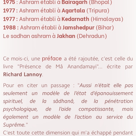
1975
: Ashram établi à
Bairagarh
(Bhopal)
1977 :
Ashram établi à
Agartala
(Tripura)
1977 :
Ashram établi à
Kedarnath
(Himalayas)
1988 :
Ashram établi à
Jamshedpur
(Bihar)
Le sadhan ashram à
Jakhan
(Dehradun)
préface
Ce mois-ci, une
a été rajoutée, c'est celle du
livre "Présence de Mâ Anandamayi"... écrite par
Richard Lannoy
.
Pour en citer un passage : "
Aussi n’était elle pas
seulement un modèle de l’état d’épanouissement
spirituel, de la sâdhanâ, de la pénétration
psychologique, de l’aide compatissante, mais
également un modèle de l’action au service du
Suprême.
"
C'est toute cette dimension qui m'a échappé pendant