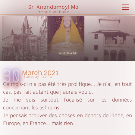
Sri Anandamoyi Ma
french website
ASHRAM
March 2021
30
Tuesday
22:45
Ce mois-ci n'a pas été très prolifique... Je n'ai, en tout
cas, pas fait autant que j'aurais voulu.
Je me suis surtout focalisé sur les données
concernant les ashrams.
Je pensais trouver des choses en dehors de l'Inde, en
Europe, en France... mais rien...